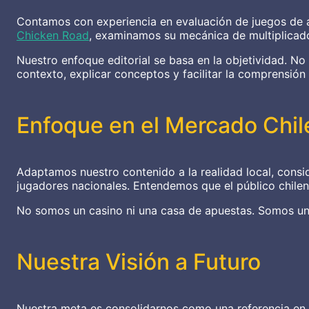
Contamos con experiencia en evaluación de juegos de a
Chicken Road
, examinamos su mecánica de multiplicador
Nuestro enfoque editorial se basa en la objetividad. No
contexto, explicar conceptos y facilitar la comprensión
Enfoque en el Mercado Chi
Adaptamos nuestro contenido a la realidad local, cons
jugadores nacionales. Entendemos que el público chilen
No somos un casino ni una casa de apuestas. Somos un 
Nuestra Visión a Futuro
Nuestra meta es consolidarnos como una referencia en c