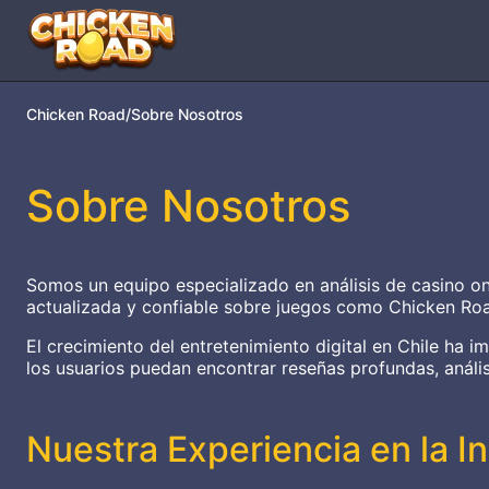
Chicken Road
/
Sobre Nosotros
Sobre Nosotros
Somos un equipo especializado en análisis de casino on
actualizada y confiable sobre juegos como Chicken Ro
El crecimiento del entretenimiento digital en Chile ha 
los usuarios puedan encontrar reseñas profundas, análi
Nuestra Experiencia en la In