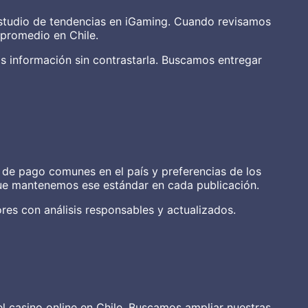
 estudio de tendencias en iGaming. Cuando revisamos
 promedio en Chile.
os información sin contrastarla. Buscamos entregar
de pago comunes en el país y preferencias de los
 que mantenemos ese estándar en cada publicación.
es con análisis responsables y actualizados.
l casino online en Chile. Buscamos ampliar nuestras